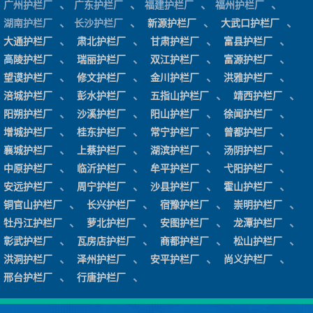
、
、
、
、
广州护栏厂
广东护栏厂
福建护栏厂
福州护栏厂
、
、
、
、
湖南护栏厂
长沙护栏厂
新源护栏厂
大武口护栏厂
、
、
、
、
大通护栏厂
肃北护栏厂
甘肃护栏厂
富县护栏厂
、
、
、
、
高陵护栏厂
瑞丽护栏厂
双江护栏厂
富源护栏厂
、
、
、
、
望谟护栏厂
修文护栏厂
金川护栏厂
洪雅护栏厂
、
、
、
、
涪城护栏厂
彭水护栏厂
五指山护栏厂
靖西护栏厂
、
、
、
、
阳朔护栏厂
沙溪护栏厂
阳山护栏厂
徐闻护栏厂
、
、
、
、
增城护栏厂
桂东护栏厂
常宁护栏厂
曾都护栏厂
、
、
、
、
襄城护栏厂
上蔡护栏厂
湖滨护栏厂
汤阴护栏厂
、
、
、
、
中原护栏厂
临沂护栏厂
牟平护栏厂
弋阳护栏厂
、
、
、
、
安远护栏厂
周宁护栏厂
沙县护栏厂
霍山护栏厂
、
、
、
、
铜官山护栏厂
长兴护栏厂
宿豫护栏厂
崇明护栏厂
、
、
、
、
牡丹江护栏厂
萝北护栏厂
安图护栏厂
龙潭护栏厂
、
、
、
、
彰武护栏厂
瓦房店护栏厂
商都护栏厂
松山护栏厂
、
、
、
、
洪洞护栏厂
泽州护栏厂
安平护栏厂
尚义护栏厂
、
、
邢台护栏厂
行唐护栏厂